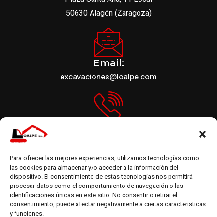
50630 Alagón (Zaragoza)
Email:
excavaciones@loalpe.com
Teléfono:
+34 976 616 672
Síguenos:
Para ofrecer las mejores experiencias, utilizamos tecnologías como
las cookies para almacenar y/o acceder a la información del
dispositivo. El consentimiento de estas tecnologías nos permitirá
procesar datos como el comportamiento de navegación o las
identificaciones únicas en este sitio. No consentir o retirar el
consentimiento, puede afectar negativamente a ciertas características
y funciones.